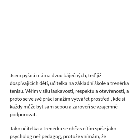
LUCIE CHUDĚJOVÁ
(BE3)
učitelka a trenérka
Jsem pyšná máma dvou báječných, teď již
dospívajících dětí, učitelka na základní škole a trenérka
tenisu. Věřím v sílu laskavosti, respektu a otevřenosti, a
proto se ve své práci snažím vytvářet prostředí, kde si
každý může být sám sebou a zároveň se vzájemně
podporovat.
Jako učitelka a trenérka se občas cítím spíše jako
psycholog než pedagog, protože vnímám, že